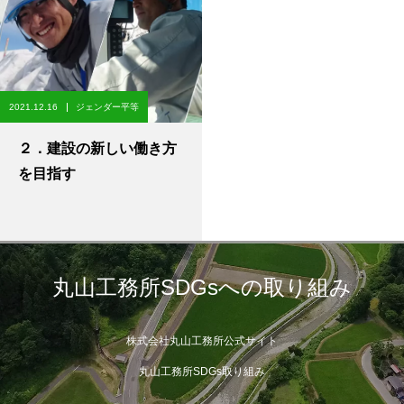
2021.12.16
ジェンダー平等
２．建設の新しい働き方
を目指す
丸山工務所SDGsへの取り組み
株式会社丸山工務所公式サイト
丸山工務所SDGs取り組み