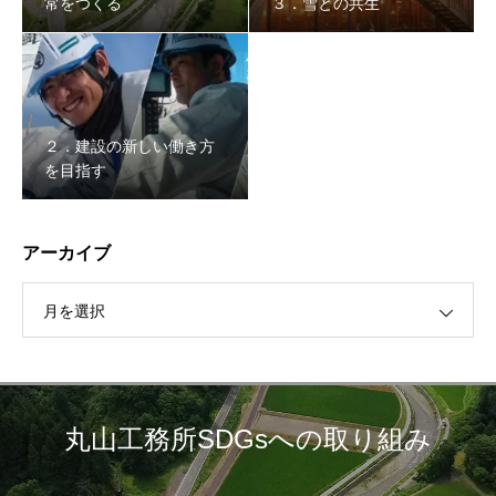
常をつくる
３．雪との共生
２．建設の新しい働き方
を目指す
アーカイブ
月を選択
丸山工務所SDGsへの取り組み