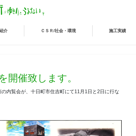
紹介
ＣＳＲ/社会・環境
施工実績
。
会を開催致します。
の内覧会が、十日町市住吉町にて11月1日と2日に行な