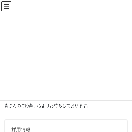
HOME
採用情報
中途・臨時採用情報
中途・臨時採用情報
下記連絡先までお問い合わせ下さい。
株式会社 丸山工務所
担当：総務・経理部 上村
〒948-0101 新潟県十日町市稲葉４５６－１
ＴＥＬ（０２５）７５７－８１２５（代）
ＦＡＸ（０２５）７５２－５８７５
皆さんのご応募、心よりお待ちしております。
採用情報