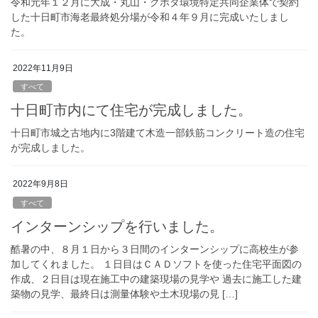
令和元年１２月に大成・丸山・クボタ環境特定共同企業体で契約
した十日町市海老最終処分場が令和４年９月に完成いたしまし
た。
2022年11月9日
すべて
十日町市内にて住宅が完成しました。
十日町市城之古地内に3階建て木造一部鉄筋コンクリート造の住宅
が完成しました。
2022年9月8日
すべて
インターンシップを行いました。
酷暑の中、８月１日から３日間のインターンシップに高校生が参
加してくれました。 １日目はＣＡＤソフトを使った住宅平面図の
作成、２日目は現在施工中の建築現場の見学や 過去に施工した建
築物の見学、最終日は測量体験や土木現場の見 […]