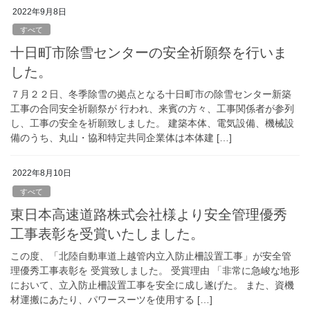
2022年9月8日
すべて
十日町市除雪センターの安全祈願祭を行いま
した。
７月２２日、冬季除雪の拠点となる十日町市の除雪センター新築
工事の合同安全祈願祭が 行われ、来賓の方々、工事関係者が参列
し、工事の安全を祈願致しました。 建築本体、電気設備、機械設
備のうち、丸山・協和特定共同企業体は本体建 […]
2022年8月10日
すべて
東日本高速道路株式会社様より安全管理優秀
工事表彰を受賞いたしました。
この度、「北陸自動車道上越管内立入防止柵設置工事」が安全管
理優秀工事表彰を 受賞致しました。 受賞理由 「非常に急峻な地形
において、立入防止柵設置工事を安全に成し遂げた。 また、資機
材運搬にあたり、パワースーツを使用する […]