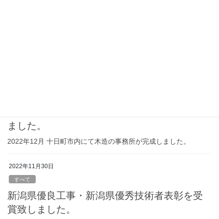
『雪原学舎』テストイベントを開催しました
２０２２年２月十日町市主催により開催された「第1回Snow Rich
tokamach! 雪国居住空間コンテスト」の「暮らし体験施設」部門
で当社が提案し最優秀賞をいただいた廃校を再利用した『雪原学
舎』プロジェクトの実現化 […]
2023年2月16日
すべて
十日町市内にて事務所を建築させていただき
ました。
2022年12月 十日町市内にて木造の事務所が完成しました。
2022年11月30日
すべて
新潟県優良工事・新潟県優秀技術者表彰を受
賞致しました。