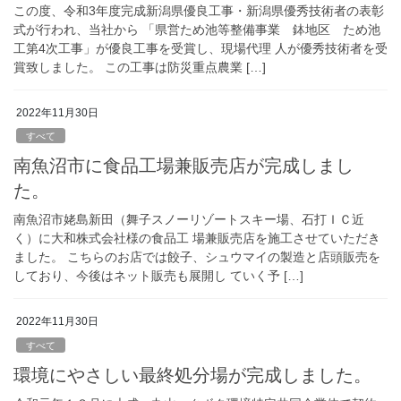
この度、令和3年度完成新潟県優良工事・新潟県優秀技術者の表彰
式が行われ、当社から 「県営ため池等整備事業 鉢地区 ため池
工第4次工事」が優良工事を受賞し、現場代理 人が優秀技術者を受
賞致しました。 この工事は防災重点農業 […]
2022年11月30日
すべて
南魚沼市に食品工場兼販売店が完成しまし
た。
南魚沼市姥島新田（舞子スノーリゾートスキー場、石打ＩＣ近
く）に大和株式会社様の食品工 場兼販売店を施工させていただき
ました。 こちらのお店では餃子、シュウマイの製造と店頭販売を
しており、今後はネット販売も展開し ていく予 […]
2022年11月30日
すべて
環境にやさしい最終処分場が完成しました。