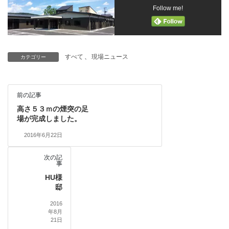
Follow me!
すべて
、
現場ニュース
カテゴリー
前の記事
高さ５３ｍの煙突の足
場が完成しました。
2016年6月22日
次の記
事
HU様
邸
2016
年8月
21日