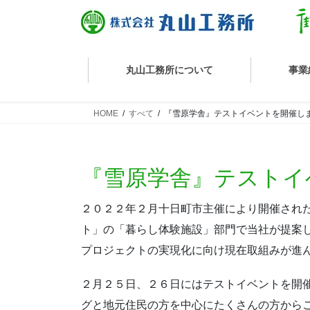
丸山工務所について
事業
HOME
すべて
『雪原学舎』テストイベントを開催し
丸山工務所の技術
『雪原学舎』テストイ
２０２２年２月十日町市主催により開催された「第1回
家づくりの流れ
ト」の「暮らし体験施設」部門で当社が提案
プロジェクトの実現化に向け現在取組みが進
２月２５日、２６日にはテストイベントを開
グと地元住民の方を中心にたくさんの方から