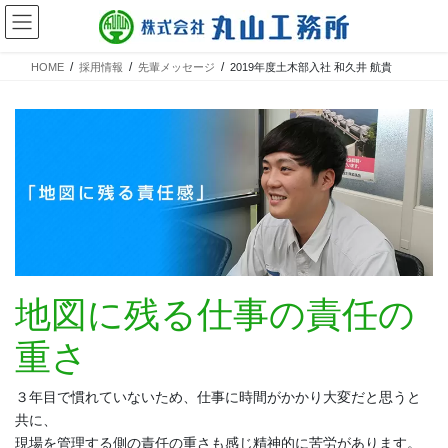
HOME
採用情報
先輩メッセージ
2019年度土木部入社 和久井 航貴
地図に残る仕事の責任の
重さ
３年目で慣れていないため、仕事に時間がかかり大変だと思うと
共に、
現場を管理する側の責任の重さも感じ精神的に苦労があります。