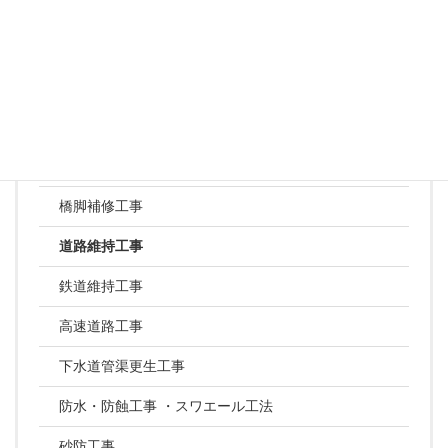
河川工事
ため池工事
法面工事
ほ場整備工事
トンネル工事
橋脚補修工事
道路維持工事
鉄道維持工事
高速道路工事
下水道管渠更生工事
防水・防蝕工事 ・スワエール工法
砂防工事